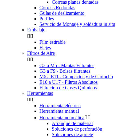
Correas planas dentadas
Correas Redondas
Guías de deslizamiento
Perfiles
Servicio de Montaje y soldadura in situ
Embalaje


Film estirable
Flejes
Filtros de Aire


G2 a M5 - Mantas Filtrantes
G3 a F9 - Bolsas filtrantes
M6 a E11 - Compactos y de Cartucho
E10 a U17 - Filtros Absolutos
Filtración de Gases Químicos
Herramientas


Herramienta eléctrica
Herramienta manual
Herramienta neumática


Arranque de material
Soluciones de perforación
Soluciones de apriete