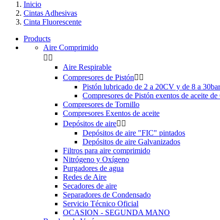
Inicio
Cintas Adhesivas
Cinta Fluorescente
Products
Aire Comprimido


Aire Respirable
Compresores de Pistón


Pistón lubricado de 2 a 20CV y de 8 a 30ba
Compresores de Pistón exentos de aceite d
Compresores de Tornillo
Compresores Exentos de aceite
Depósitos de aire


Depósitos de aire "FIC" pintados
Depósitos de aire Galvanizados
Filtros para aire comprimido
Nitrógeno y Oxígeno
Purgadores de agua
Redes de Aire
Secadores de aire
Separadores de Condensado
Servicio Técnico Oficial
OCASION - SEGUNDA MANO