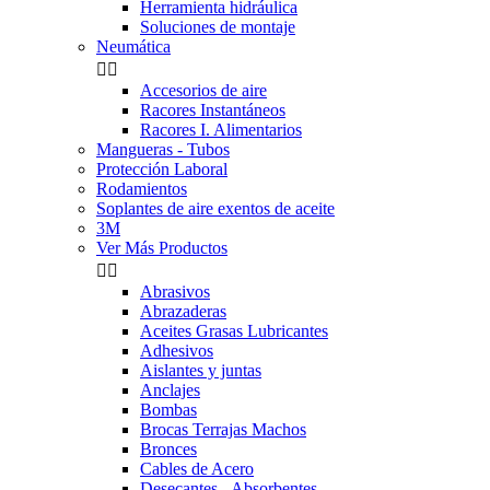
Herramienta hidráulica
Soluciones de montaje
Neumática


Accesorios de aire
Racores Instantáneos
Racores I. Alimentarios
Mangueras - Tubos
Protección Laboral
Rodamientos
Soplantes de aire exentos de aceite
3M
Ver Más Productos


Abrasivos
Abrazaderas
Aceites Grasas Lubricantes
Adhesivos
Aislantes y juntas
Anclajes
Bombas
Brocas Terrajas Machos
Bronces
Cables de Acero
Desecantes - Absorbentes