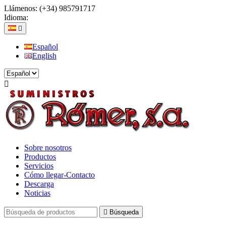
Llámenos:
(+34) 985791717
Idioma:

Español
English

Sobre nosotros
Productos
Servicios
Cómo llegar-Contacto
Descarga
Noticias

Búsqueda