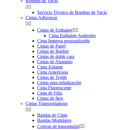
Bombas de Vacío


Servicio Técnico de Bombas de Vacío
Cintas Adhesivas


Cintas de Embalaje


Cinta Embalaje Antirrobo
Cinta Impresa personalizable
Cintas de Papel
Cintas de Burlete
Cintas de doble cara
Cintas de Aluminio
Cinta Aislante
Cinta Americana
Cintas de Tejido
Cintas para señalización
Cinta Fluorescente
Cinta de Film
Cintas de fleje
Cintas Transportadoras


Bandas de Cinta
Bandas Modulares
Correas de transmisión

