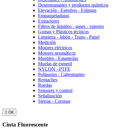
Desengrasantes y productos químicos
Elevación - Estrobos - Eslingas
Empaquetaduras
Extractores
Filtros de liquidos - gases - vapores
Gomas y Plásticos técnicos
Limpieza - Jabón - Trapo - Papel
Medición
Motores eléctricos
Motores neumáticos
Muebles - Estanterías
Muelas de esmeril
NYLON - PTFE
Polipastos - Cabestrantes
Remaches
Ruedas
Sensores y control
Señalización
Sierras - Coronas

OK
Cinta Fluorescente