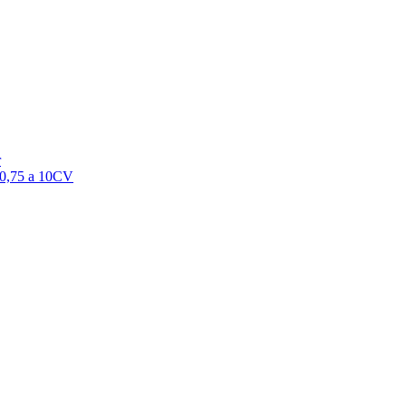
r
e 0,75 a 10CV